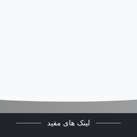
his
ield
uld
eft
ank
لینک های مفید