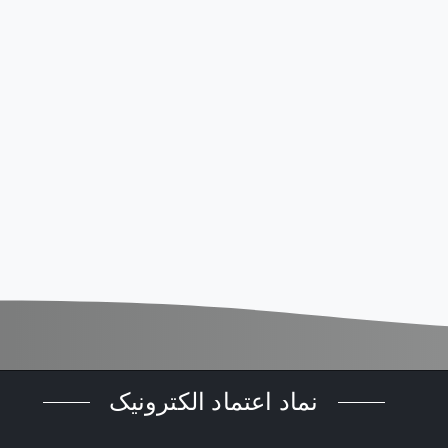
ارسال پیام
T
f
sho
be l
bl
نماد اعتماد الکترونیک