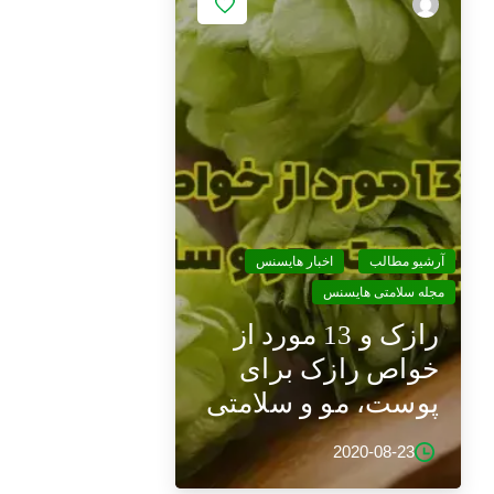
-
آرشیو مطالب
اخبار هایسنس
مجله سلامتی هایسنس
رازک و 13 مورد از
خواص رازک برای
پوست، مو و سلامتی
2020-08-23