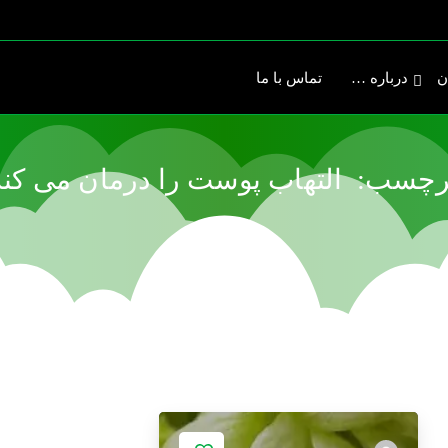
ن
درباره …
تماس با ما
رچسب:
التهاب
پوست
را
درمان
می
کند